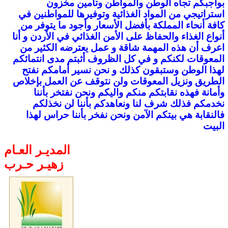
بواجبكم تجاه الوطن والمواطن وتأمين مخزون
استراتيجي من المواد الغذائية وتوفيرها للمواطنين في
كافة أنحاء المملكة بأفضل الأسعار وأجود ما يتوفر من
أنواع الغذاء والحفاظ على الأمن الغذائي في الأردن و أنا
اعرف أن هذه المهمة شاقة و عمل يعترضه الكثير من
المعوقات لكنكم و في كل الظروف أثبتم مدى انتمائكم
لهذا الوطن وستبقون كذلك و نحن نسير أمامكم نفتح
الطريق ونزيل المعوقات ولن نتوقف عن العمل بإخلاص
وأمانة فهذه نقابتكم منكم واليكم ونحن نفتخر بأننا
نخدمكم فذلك شرف لنا ونعاهدكم بأننا لن نخذلكم
فالنقابة هي بيتكم الآمن ونحن نفخر بأننا حراس لهذا
البيت
المديـر العـام
زهيـر حـرب