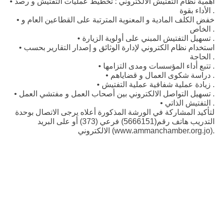
• أهمية نظام التفتيش الالكتروني : تخطيط عمليات التفتيش و رصد
الأداء بقوة .
• خفض الكلف المادية و المعنوية المترتبة على القطاعين العام و
الخاص .
• تسهيل التفتيش المبني على أولوية الزيارة .
• استخدام نظام الكتروني لإدارة الوثائق و إصدار التقارير بحسب
الحاجة .
• تتبع أداء المؤسسات ومدى التزامها .
• دراسة شكوى العمال و قضاياهم .
• زيادة عملية شفافية عملية التفتيش .
• تسهيل التواصل الالكتروني بين أصحاب العمل و مفتشي العمل .
• التفتيش الذاتي .
لتأكيد المشاركة في الورشة المذكورة أعلاه يرجى الاتصال بوحدة
التدريب هاتف رقم(5666151) فرعي (373) أو على البريد
الالكتروني (www.ammanchamber.org.jo).